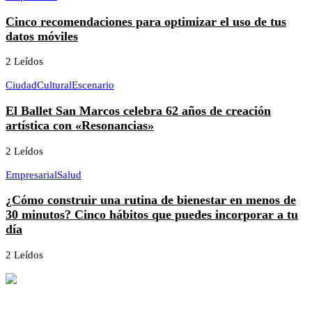
Cinco recomendaciones para optimizar el uso de tus
datos móviles
2 Leídos
Ciudad
Cultural
Escenario
El Ballet San Marcos celebra 62 años de creación
artística con «Resonancias»
2 Leídos
Empresarial
Salud
¿Cómo construir una rutina de bienestar en menos de
30 minutos? Cinco hábitos que puedes incorporar a tu
día
2 Leídos