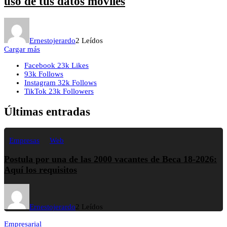
uso de tus datos móviles
Ernestojerardo
2 Leídos
Cargar más
Facebook
23k
Likes
93k
Follows
Instagram
32k
Follows
TikTok
23k
Followers
Últimas entradas
Empresas
Web
Postula por una de las 2000 vacantes de Beca 18-2026:
Aquí los requisitos
Ernestojerardo
2 Leídos
Empresarial