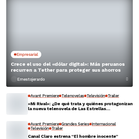
Empresarial
Crece el uso del «dólar digital»: Más peruanos
recurren a Tether para proteger sus ahorros
Ernestojerardo
Avant Premiere
Telenovelas
Televisión
Trailer
«Mi Rival»: ¿De qué trata y quiénes protagonizan
la nueva telenovela de Las Estrellas
Latinoamérica?
Avant Premiere
Grandes Series
Internacional
Televisión
Trailer
Canal Claro estrena “El hombre inocente”