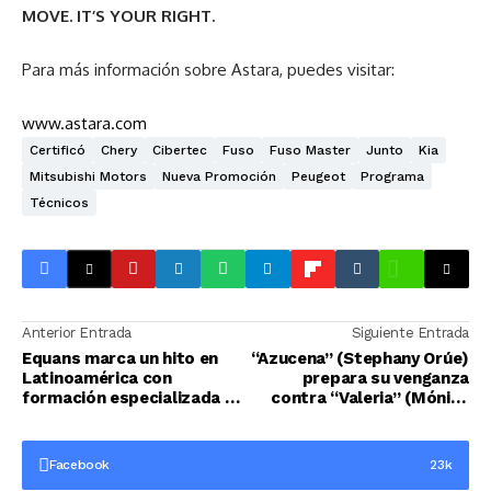
MOVE. IT’S YOUR RIGHT.
Para más información sobre Astara, puedes visitar:
www.astara.com
Certificó
Chery
Cibertec
Fuso
Fuso Master
Junto
Kia
Mitsubishi Motors
Nueva Promoción
Peugeot
Programa
Técnicos
Anterior Entrada
Siguiente Entrada
Equans marca un hito en
“Azucena” (Stephany Orúe)
Latinoamérica con
prepara su venganza
formación especializada en
contra “Valeria” (Mónica
contrato NEC4 para
Sánchez) en “Eres mi bien”
Facility Management
Facebook
23k