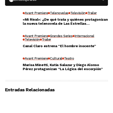
Avant Premiere
Telenovelas
Televisión
Trailer
«Mi Rival»: ¿De qué trata y quiénes protagonizan
la nueva telenovela de Las Estrellas
Latinoamérica?
Avant Premiere
Grandes Series
Internacional
Televisión
Trailer
Canal Claro estrena “El hombre inocente”
Avant Premiere
Cultural
Teatro
Marisa Minetti, Katia Salazar y Diego Alonso
Pérez protagonizan “La Lógica del escorpión”
Entradas Relacionadas