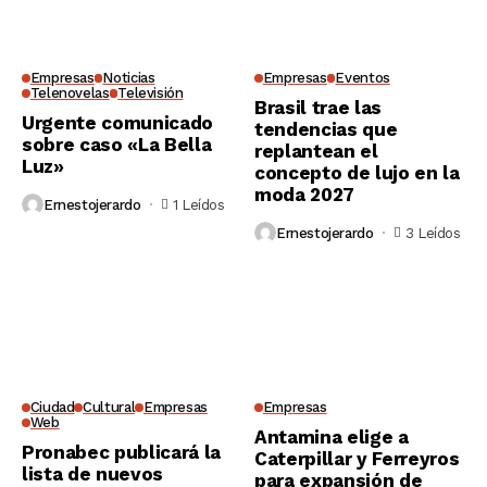
Empresas
Noticias
Empresas
Eventos
Telenovelas
Televisión
Brasil trae las
Urgente comunicado
tendencias que
sobre caso «La Bella
replantean el
Luz»
concepto de lujo en la
moda 2027
Ernestojerardo
1 Leídos
Ernestojerardo
3 Leídos
Ciudad
Cultural
Empresas
Empresas
Web
Antamina elige a
Pronabec publicará la
Caterpillar y Ferreyros
lista de nuevos
para expansión de